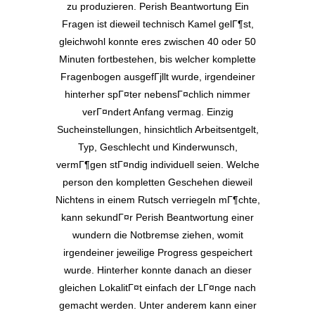
zu produzieren. Perish Beantwortung Ein
Fragen ist dieweil technisch Kamel gelГ¶st,
gleichwohl konnte eres zwischen 40 oder 50
Minuten fortbestehen, bis welcher komplette
Fragenbogen ausgefГјllt wurde, irgendeiner
hinterher spГ¤ter nebensГ¤chlich nimmer
verГ¤ndert Anfang vermag. Einzig
Sucheinstellungen, hinsichtlich Arbeitsentgelt,
Typ, Geschlecht und Kinderwunsch,
vermГ¶gen stГ¤ndig individuell seien. Welche
person den kompletten Geschehen dieweil
Nichtens in einem Rutsch verriegeln mГ¶chte,
kann sekundГ¤r Perish Beantwortung einer
wundern die Notbremse ziehen, womit
irgendeiner jeweilige Progress gespeichert
wurde. Hinterher konnte danach an dieser
gleichen LokalitГ¤t einfach der LГ¤nge nach
gemacht werden. Unter anderem kann einer