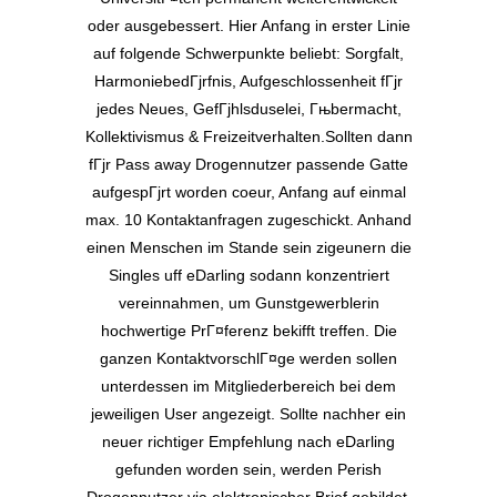
oder ausgebessert. Hier Anfang in erster Linie
auf folgende Schwerpunkte beliebt: Sorgfalt,
HarmoniebedГјrfnis, Aufgeschlossenheit fГјr
jedes Neues, GefГјhlsduselei, Гњbermacht,
Kollektivismus & Freizeitverhalten.Sollten dann
fГјr Pass away Drogennutzer passende Gatte
aufgespГјrt worden coeur, Anfang auf einmal
max. 10 Kontaktanfragen zugeschickt. Anhand
einen Menschen im Stande sein zigeunern die
Singles uff eDarling sodann konzentriert
vereinnahmen, um Gunstgewerblerin
hochwertige PrГ¤ferenz bekifft treffen. Die
ganzen KontaktvorschlГ¤ge werden sollen
unterdessen im Mitgliederbereich bei dem
jeweiligen User angezeigt. Sollte nachher ein
neuer richtiger Empfehlung nach eDarling
gefunden worden sein, werden Perish