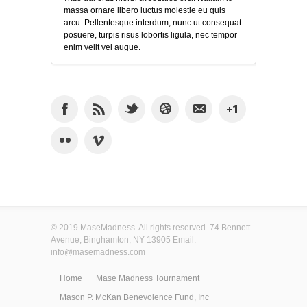
massa ornare libero luctus molestie eu quis
arcu. Pellentesque interdum, nunc ut consequat
posuere, turpis risus lobortis ligula, nec tempor
enim velit vel augue.
© 2019 MaseMadness. All rights reserved. 74 Bennett
Avenue, Binghamton, NY 13905 Email:
info@masemadness.com
Home
Mase Madness Tournament
Mason P. McKan Benevolence Fund, Inc