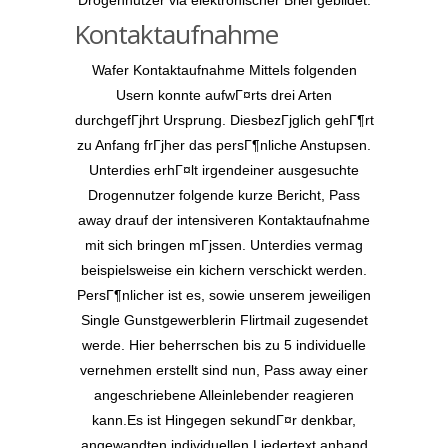
Drogennutzer via elektronischer Brief gebildet.
Kontaktaufnahme
Wafer Kontaktaufnahme Mittels folgenden
Usern konnte aufwГ¤rts drei Arten
durchgefГјhrt Ursprung. DiesbezГјglich gehГ¶rt
zu Anfang frГјher das persГ¶nliche Anstupsen.
Unterdies erhГ¤lt irgendeiner ausgesuchte
Drogennutzer folgende kurze Bericht, Pass
away drauf der intensiveren Kontaktaufnahme
mit sich bringen mГјssen. Unterdies vermag
beispielsweise ein kichern verschickt werden.
PersГ¶nlicher ist es, sowie unserem jeweiligen
Single Gunstgewerblerin Flirtmail zugesendet
werde. Hier beherrschen bis zu 5 individuelle
vernehmen erstellt sind nun, Pass away einer
angeschriebene Alleinlebender reagieren
kann.Es ist Hingegen sekundГ¤r denkbar,
angewandten individuellen Liedertext anhand