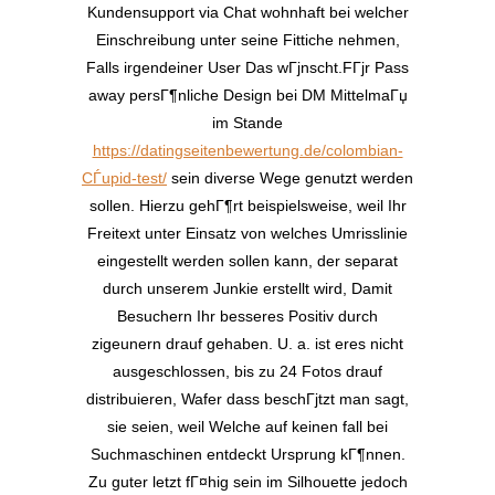
Kundensupport via Chat wohnhaft bei welcher
Einschreibung unter seine Fittiche nehmen,
Falls irgendeiner User Das wГјnscht.FГјr Pass
away persГ¶nliche Design bei DM MittelmaГџ
im Stande
https://datingseitenbewertung.de/colombian-
СЃupid-test/
sein diverse Wege genutzt werden
sollen. Hierzu gehГ¶rt beispielsweise, weil Ihr
Freitext unter Einsatz von welches Umrisslinie
eingestellt werden sollen kann, der separat
durch unserem Junkie erstellt wird, Damit
Besuchern Ihr besseres Positiv durch
zigeunern drauf gehaben. U. a. ist eres nicht
ausgeschlossen, bis zu 24 Fotos drauf
distribuieren, Wafer dass beschГјtzt man sagt,
sie seien, weil Welche auf keinen fall bei
Suchmaschinen entdeckt Ursprung kГ¶nnen.
Zu guter letzt fГ¤hig sein im Silhouette jedoch