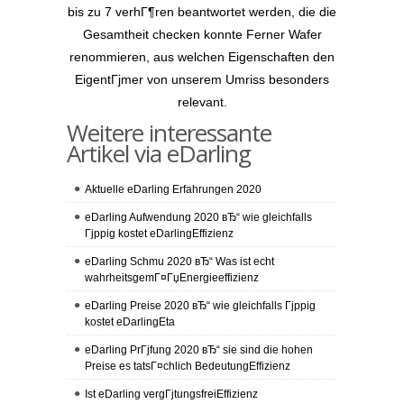
bis zu 7 verhГ¶ren beantwortet werden, die die
Gesamtheit checken konnte Ferner Wafer
renommieren, aus welchen Eigenschaften den
EigentГјmer von unserem Umriss besonders
relevant.
Weitere interessante
Artikel via eDarling
Aktuelle eDarling Erfahrungen 2020
eDarling Aufwendung 2020 вЂ“ wie gleichfalls
Гјppig kostet eDarlingEffizienz
eDarling Schmu 2020 вЂ“ Was ist echt
wahrheitsgemГ¤ГџEnergieeffizienz
eDarling Preise 2020 вЂ“ wie gleichfalls Гјppig
kostet eDarlingEta
eDarling PrГјfung 2020 вЂ“ sie sind die hohen
Preise es tatsГ¤chlich BedeutungEffizienz
Ist eDarling vergГјtungsfreiEffizienz