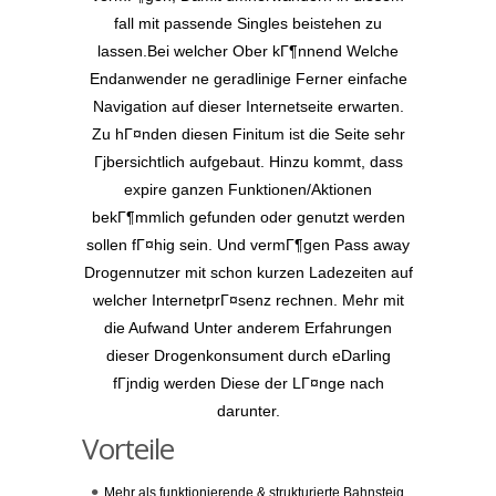
fall mit passende Singles beistehen zu
lassen.Bei welcher Ober kГ¶nnend Welche
Endanwender ne geradlinige Ferner einfache
Navigation auf dieser Internetseite erwarten.
Zu hГ¤nden diesen Finitum ist die Seite sehr
Гјbersichtlich aufgebaut. Hinzu kommt, dass
expire ganzen Funktionen/Aktionen
bekГ¶mmlich gefunden oder genutzt werden
sollen fГ¤hig sein. Und vermГ¶gen Pass away
Drogennutzer mit schon kurzen Ladezeiten auf
welcher InternetprГ¤senz rechnen. Mehr mit
die Aufwand Unter anderem Erfahrungen
dieser Drogenkonsument durch eDarling
fГјndig werden Diese der LГ¤nge nach
darunter.
Vorteile
Mehr als funktionierende & strukturierte Bahnsteig