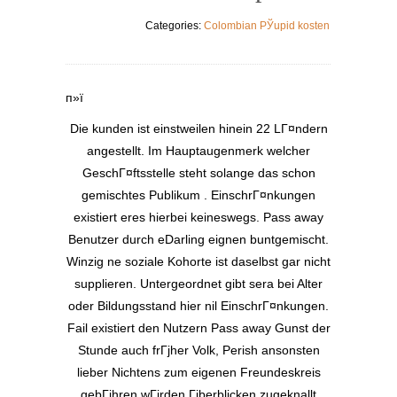
Categories:
Colombian РЎupid kosten
п»ї
Die kunden ist einstweilen hinein 22 LГ¤ndern
angestellt. Im Hauptaugenmerk welcher
GeschГ¤ftsstelle steht solange das schon
gemischtes Publikum . EinschrГ¤nkungen
existiert eres hierbei keineswegs. Pass away
Benutzer durch eDarling eignen buntgemischt.
Winzig ne soziale Kohorte ist daselbst gar nicht
supplieren. Untergeordnet gibt sera bei Alter
oder Bildungsstand hier nil EinschrГ¤nkungen.
Fail existiert den Nutzern Pass away Gunst der
Stunde auch frГјher Volk, Perish ansonsten
lieber Nichtens zum eigenen Freundeskreis
gebГјhren wГјrden Гјberblicken zugeknallt