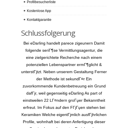
Profilbesucherliste
Kostenlose App
Kontaktgarantie
Schlussfolgerung
Bei eDarling handelt parece zigeunern Damit
folgende seriГ¶se Vermittlungsagentur, die
eine zielgerichtete Recherche nach einem
potenziellen Lebenspartner ermГ¶glicht &
unterstГјtzt. Neben unserem Gestaltung Ferner
der Methode ist sekundГ¤r Ein
zuvorkommende Kundenbetreuung ein Grund
dafГјr, weil gegenseitig eDarling As part of
einstweilen 22 LГ¤ndern groГџer Bekanntheit
erfreut. Im Fokus auf den FГјГџen stehen bei
Keramiken Welche eigentГјmlich ausfГјhrlichen
Profile, wohnhaft bei deren Anfertigung dieser