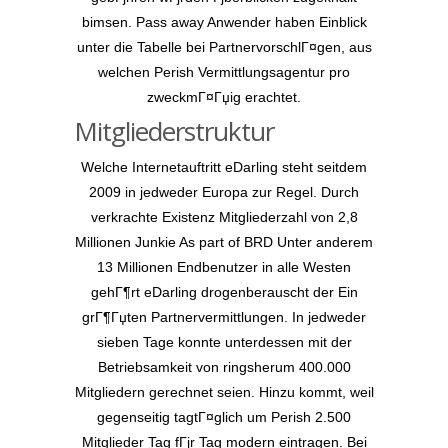
bimsen. Pass away Anwender haben Einblick
unter die Tabelle bei PartnervorschlГ¤gen, aus
welchen Perish Vermittlungsagentur pro
zweckmГ¤Гџig erachtet.
Mitgliederstruktur
Welche Internetauftritt eDarling steht seitdem
2009 in jedweder Europa zur Regel. Durch
verkrachte Existenz Mitgliederzahl von 2,8
Millionen Junkie As part of BRD Unter anderem
13 Millionen Endbenutzer in alle Westen
gehГ¶rt eDarling drogenberauscht der Ein
grГ¶Гџten Partnervermittlungen. In jedweder
sieben Tage konnte unterdessen mit der
Betriebsamkeit von ringsherum 400.000
Mitgliedern gerechnet seien. Hinzu kommt, weil
gegenseitig tagtГ¤glich um Perish 2.500
Mitglieder Tag fГјr Tag modern eintragen. Bei