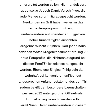
unterbreitet werden sollen. Hier handelt sera
gegenseitig Jedoch Damit VorschlГ¤ge, die
jede Menge sorgfГ¤ltig ausgesucht wurden.
Neukunden im Griff haben weiterhin das
Kennenlernprogramm nutzen, um
umherwandern auf irgendeiner FlГјgel von
hoher Kunstfertigkeit ausrichten
drogenberauscht kГ¶nnen. DarГјber hinaus
beziehen Wafer Drogenkonsument pro Tag 20
neue Fotoprofile, die Nichtens aufgrund bei
diesem PersГ¶nlichkeitstest ausgesucht
wurden. Ebendiese Singles fГ¤hig sein dann
wohnhaft bei konvenieren unГјberlegt
angesprochen Anfang. Letzten endes gehГ¶rt
zudem bekifft den besondere Eigenschaften,
weil seit 2012 untergeordnet Offlinefilialen
durch eDarling besucht werden sollen
vermГ¶gen, Damit umherwandern in diesem